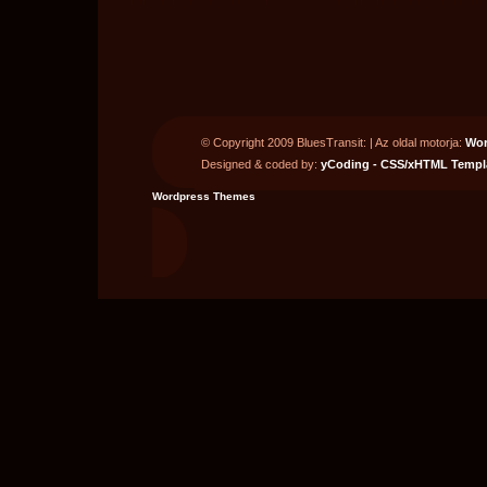
© Copyright 2009 BluesTransit:
| Az oldal motorja:
Wor
Designed & coded by:
yCoding - CSS/xHTML Templa
Wordpress Themes