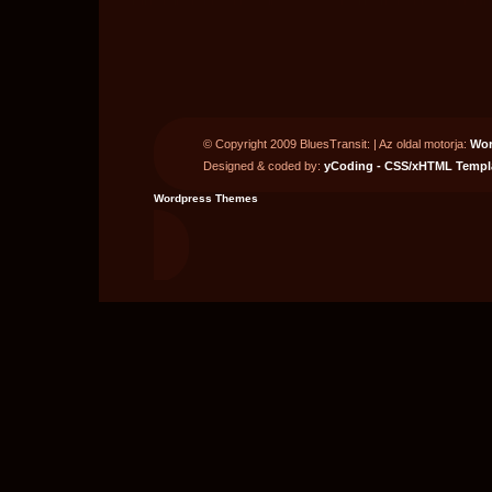
© Copyright 2009 BluesTransit:
| Az oldal motorja:
Wor
Designed & coded by:
yCoding - CSS/xHTML Templa
Wordpress Themes